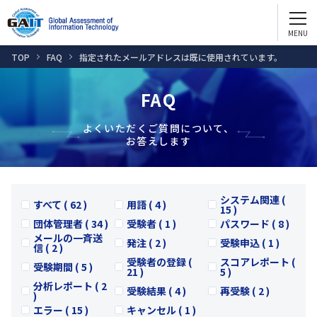
GAITを知る
English
GAIT2.0
TOP
FAQ
指定されたメールアドレスは既に使用されています。
お問い合わせ ・資料請求
e-GAIT2.0
FAQ
試験問題サンプル
団体受験
個人受験
よくいただくご質問について、
お答えします
GAITを活用する
人財評価
システム関連 (
人財育成
すべて ( 62 )
用語 ( 4 )
15 )
団体管理者 ( 34 )
受験者 ( 1 )
パスワード ( 8 )
配置転換
メールの一斉送
発注 ( 2 )
受験申込 ( 1 )
信 ( 2 )
採用
受験者の登録 (
スコアレポート (
受験期間 ( 5 )
21 )
5 )
分析レポート ( 2
GAITを通じてスキルアップ
受験結果 ( 4 )
再受験 ( 2 )
)
エラー ( 15 )
キャンセル ( 1 )