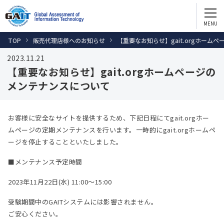
GAITを知る
English
GAIT2.0
TOP
販売代理店様へのお知らせ
【重要なお知らせ】gait.orgホーム
お問い合わせ ・資料請求
e-GAIT2.0
2023.11.21
【重要なお知らせ】gait.orgホームページの
試験問題サンプル
メンテナンスについて
団体受験
個人受験
GAITを活用する
お客様に安全なサイトを提供するため、下記日程にてgait.orgホー
人財評価
ムページの定期メンテナンスを行います。一時的にgait.orgホームペ
ージを停止することといたしました。
人財育成
配置転換
■メンテナンス予定時間
採用
2023年11月22日(水) 11:00～15:00
受験期間中のGAITシステムには影響されません。
GAITを通じてスキルアップ
ご安心ください。