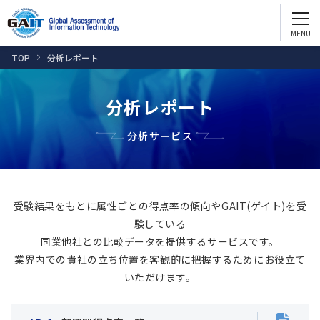
GAITを知る
English
GAIT2.0
TOP
分析レポート
お問い合わせ ・資料請求
e-GAIT2.0
分析レポート
試験問題サンプル
団体受験
個人受験
分析サービス
GAITを活用する
人財評価
人財育成
受験結果をもとに属性ごとの得点率の傾向やGAIT(ゲイト)を受
験している
配置転換
同業他社との比較データを提供するサービスです。
採用
業界内での貴社の立ち位置を客観的に把握するためにお役立て
いただけます。
GAITを通じてスキルアップ