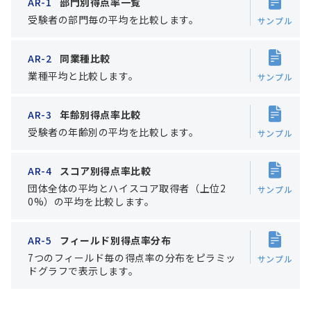
部門別得点率一覧
ITエンジニア研修
受験者の部門毎の平均を比較します。
サンプル
GAIT e-Learning
同業種比較
導入事例
業種平均と比較します。
サンプル
お知らせ
年齢別得点率比較
受験者の年齢別の平均を比較します。
サンプル
FAQ
スコア別得点率比較
団体全体の平均とハイスコア取得者（上位2
サンプル
0%）の平均を比較します。
フィールド別得点率分布
7つのフィールド毎の得点率の分布をピラミッ
サンプル
ドグラフで表示します。