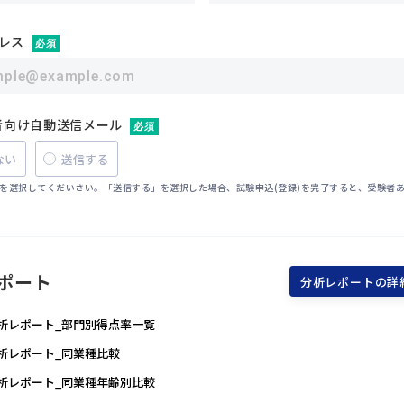
レス
必須
験者向け自動送信メール
必須
ない
送信する
を選択してくだいさい。「送信する」を選択した場合、試験申込(登録)を完了すると、受験者
ポート
分析レポートの詳
_分析レポート_部門別得点率一覧
_分析レポート_同業種比較
_分析レポート_同業種年齢別比較