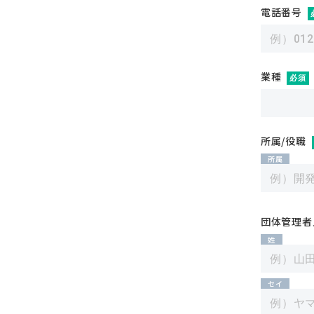
電話番号
業種
必須
所属/役職
所属
団体管理者
姓
セイ