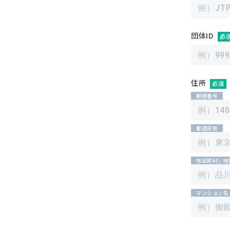
団体ID
必
住所
必須
郵便番号
都道府県
市区町村 / 
マンション名