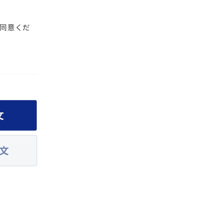
同意くだ
文
文