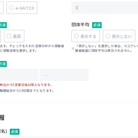
e-GAIT2.0
団体平均
必須
必須
英語
表示する
表示しない
ます。チェックを入れた言語の中から受験者
「表示しない」を選択した場合、スコアレ
に受験言語を選択します。
験者画面に団体平均は表示されません。
必須
申込から5営業日後以降となります。
験開始日から14日間までとなります。
報
名)
必須