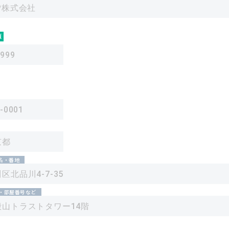
須
地名・番地
・部屋番号など