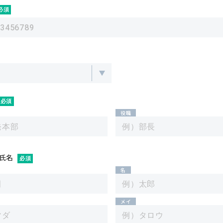
必須
必須
役職
氏名
必須
名
メイ