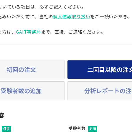
付いている項目は、必ずご記入ください。
込みいただく前に、当社の
個人情報取り扱い
をご一読いただき、
の方は、
GAIT事務局
まで、直接、ご連絡ください。
初回の注文
二回目以降の
注
受験者数の追加
分析レポートの注
容
受験者数
必須
必須