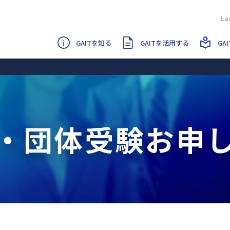
GAITを知る
GAITを活用する
GA
・団体受験お申