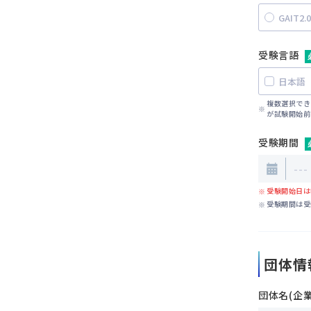
GAIT2.0
受験言語
日本語
複数選択でき
が試験開始前
受験期間
受験開始日は
受験期間は受
団体情
団体名(企業