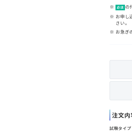
の
必須
お申し
さい。
お急ぎ
注文内
試験タイプ