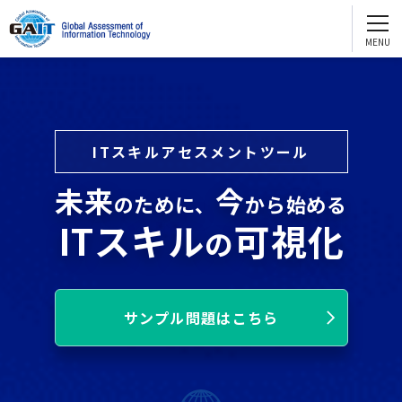
GAITを知る
English
GAIT2.0
お問い合わせ ・資料請求
e-GAIT2.0
試験問題サンプル
ITスキルアセスメントツール
団体受験
個人受験
GAITを活用する
未来
今
のために、
から始める
人財評価
ITスキル
可視化
の
人財育成
配置転換
サンプル問題はこちら
採用
GAITを通じてスキルアップ