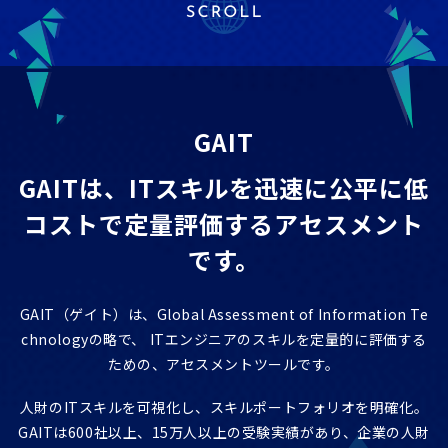
ITエンジニア研修
GAIT e-Learning
導入事例
GAIT
お知らせ
GAITは、ITスキルを迅速に公平に低
FAQ
コストで
定量評価するアセスメント
です。
GAIT（ゲイト）は、Global Assessment of Information Te
chnologyの略で、
ITエンジニアのスキルを定量的に評価する
ための、アセスメントツールです。
人財のITスキルを可視化し、スキルポートフォリオを明確化。
GAITは600社以上、15万人以上の受験実績があり、企業の人財