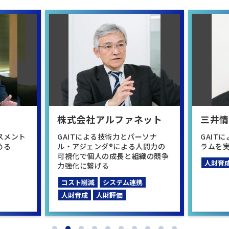
株式会社アルファネット
三井
スメント
GAITによる技術力とパーソナ
GAIT
める
ル・アジェンダ®による人間力の
ラムを
可視化で個人の成長と組織の競争
人財育
力強化に繋げる
コスト削減
システム連携
人財育成
人財評価