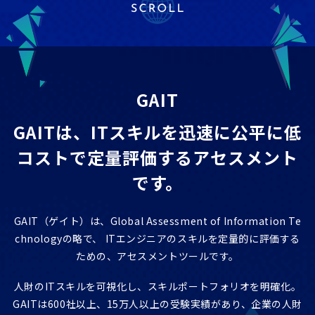
ITエンジニア研修
GAIT e-Learning
導入事例
GAIT
お知らせ
GAITは、ITスキルを迅速に公平に低
FAQ
コストで
定量評価するアセスメント
です。
GAIT（ゲイト）は、Global Assessment of Information Te
chnologyの略で、
ITエンジニアのスキルを定量的に評価する
ための、アセスメントツールです。
人財のITスキルを可視化し、スキルポートフォリオを明確化。
GAITは600社以上、15万人以上の受験実績があり、企業の人財