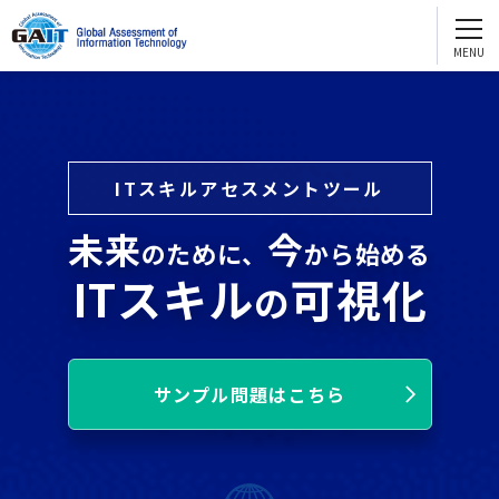
GAITを知る
English
GAIT2.0
お問い合わせ ・資料請求
e-GAIT2.0
試験問題サンプル
ITスキルアセスメントツール
団体受験
個人受験
GAITを活用する
未来
今
のために、
から始める
人財評価
ITスキル
可視化
の
人財育成
配置転換
サンプル問題はこちら
採用
GAITを通じてスキルアップ