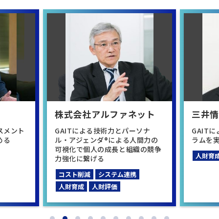
株式会社アルファネット
三井
スメント
GAITによる技術力とパーソナ
GAIT
める
ル・アジェンダ®による人間力の
ラムを
可視化で個人の成長と組織の競争
人財育
力強化に繋げる
コスト削減
システム連携
人財育成
人財評価