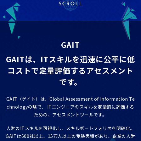
ITエンジニア研修
GAIT e-Learning
導入事例
GAIT
お知らせ
GAITは、ITスキルを迅速に公平に低
FAQ
コストで
定量評価するアセスメント
です。
GAIT（ゲイト）は、Global Assessment of Information Te
chnologyの略で、
ITエンジニアのスキルを定量的に評価する
ための、アセスメントツールです。
人財のITスキルを可視化し、スキルポートフォリオを明確化。
GAITは600社以上、15万人以上の受験実績があり、企業の人財