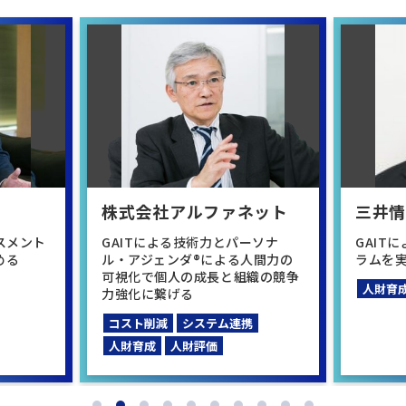
株式会社アルファネット
三井
スメント
GAITによる技術力とパーソナ
GAIT
める
ル・アジェンダ®による人間力の
ラムを
可視化で個人の成長と組織の競争
人財育
力強化に繋げる
コスト削減
システム連携
人財育成
人財評価