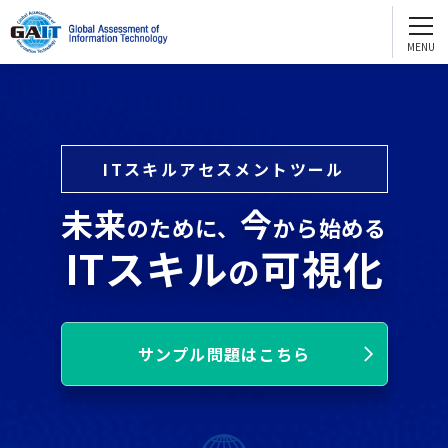
GAITを知る
English
GAIT2.0
お問い合わせ ・資料請求
e-GAIT2.0
試験問題サンプル
ITスキルアセスメントツール
団体受験
個人受験
GAITを活用する
未来
今
のために、
から始める
人財評価
ITスキル
可視化
の
人財育成
配置転換
サンプル問題はこちら
採用
GAITを通じてスキルアップ