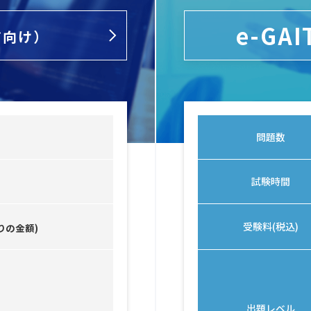
e-GAI
ア向け）
問題数
試験時間
受験料(税込)
りの金額)
出題レベル