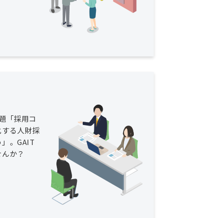
題「採用コ
化する人財採
」。GAIT
せんか？