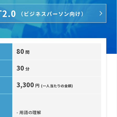
T2.0
（ビジネスパーソン向け）
80
問
30
分
3,300
円
(一人当たりの金額)
- 用語の理解