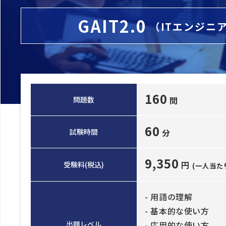
GAIT2.0
（ITエンジニ
160
問題数
問
60
試験時間
分
9,350
円
受験料(税込)
(一人当た
- 用語の理解
- 基本的な使い方
出題レベル
- 応用的な使い方