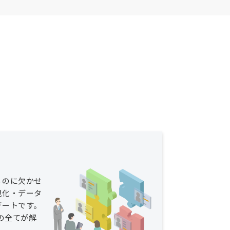
るのに欠かせ
視化・データ
デートです。
その全てが解