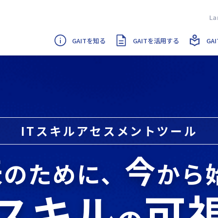
GAITを知る
GAITを活用する
GA
ITスキルアセスメントツール
来
今
のために、
から
Tスキル
可