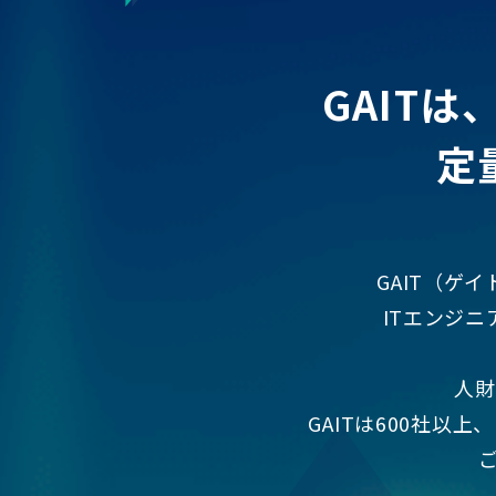
GAIT
定
GAIT（ゲイト）
ITエンジ
人財
GAITは600社