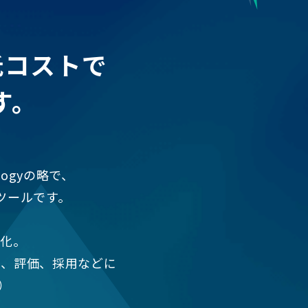
低コストで
す。
nologyの略で、
ツールです。
確化。
置、評価、採用などに
）