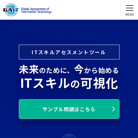
GAITを知る
English
GAIT2.0
お問い合わせ ・資料請求
e-GAIT2.0
試験問題サンプル
ITスキルアセスメントツール
団体受験
個人受験
GAITを活用する
未来
今
のために、
から始める
人財評価
ITスキル
可視化
の
人財育成
配置転換
サンプル問題はこちら
採用
GAITを通じてスキルアップ