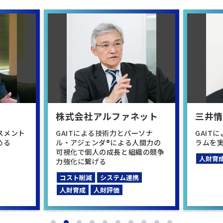
株式会社アルファネット
三井
スメント
GAITによる技術力とパーソナ
GAIT
める
ル・アジェンダ®による人間力の
ラムを
可視化で個人の成長と組織の競争
人財育
力強化に繋げる
コスト削減
システム連携
人財育成
人財評価