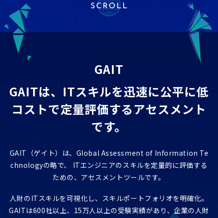
ITエンジニア研修
GAIT e-Learning
導入事例
GAIT
お知らせ
GAITは、ITスキルを迅速に公平に低
FAQ
コストで
定量評価するアセスメント
です。
GAIT（ゲイト）は、Global Assessment of Information Te
chnologyの略で、
ITエンジニアのスキルを定量的に評価する
ための、アセスメントツールです。
人財のITスキルを可視化し、スキルポートフォリオを明確化。
GAITは600社以上、15万人以上の受験実績があり、企業の人財