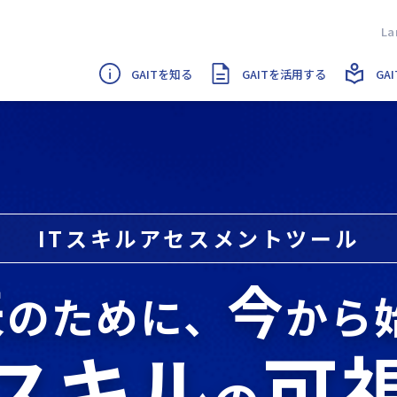
GAITを知る
GAITを活用する
GA
ITスキルアセスメントツール
来
今
のために、
から
Tスキル
可