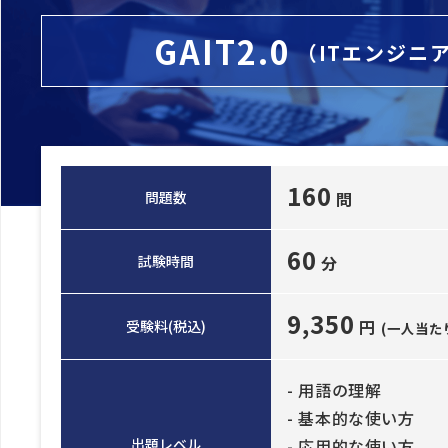
GAIT2.0
（ITエンジニ
160
問題数
問
60
試験時間
分
9,350
円
受験料(税込)
(一人当た
- 用語の理解
- 基本的な使い方
出題レベル
- 応用的な使い方