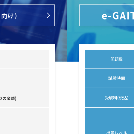
e-GAI
ア向け）
問題数
試験時間
受験料(税込)
りの金額)
出題レベル