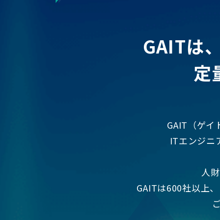
GAIT
定
GAIT（ゲイト）
ITエンジ
人財
GAITは600社