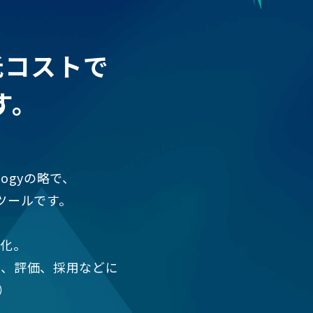
低コストで
す。
nologyの略で、
ツールです。
確化。
置、評価、採用などに
）