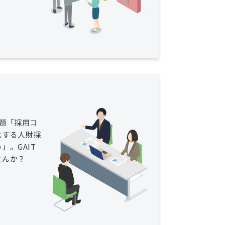
題「採用コ
化する人財採
」。GAIT
せんか？