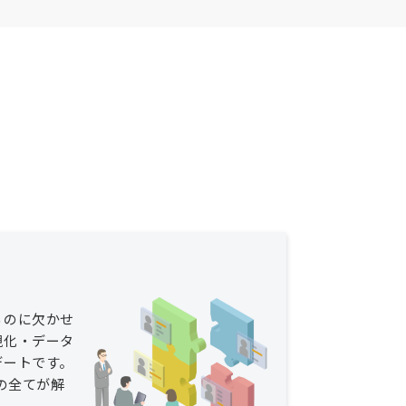
るのに欠かせ
視化・データ
デートです。
その全てが解