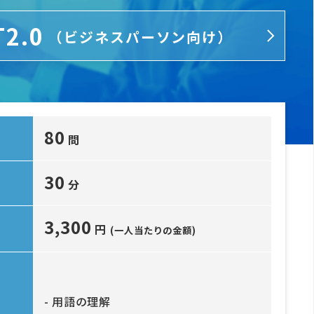
T2.0
（ビジネスパーソン向け）
80
問
30
分
3,300
円
(一人当たりの金額)
- 用語の理解