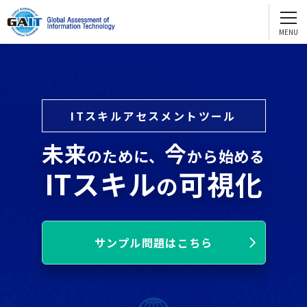
GAITを知る
English
GAIT2.0
お問い合わせ ・資料請求
e-GAIT2.0
試験問題サンプル
ITスキルアセスメントツール
団体受験
個人受験
GAITを活用する
未来
今
のために、
から始める
人財評価
ITスキル
可視化
の
人財育成
配置転換
サンプル問題はこちら
採用
GAITを通じてスキルアップ