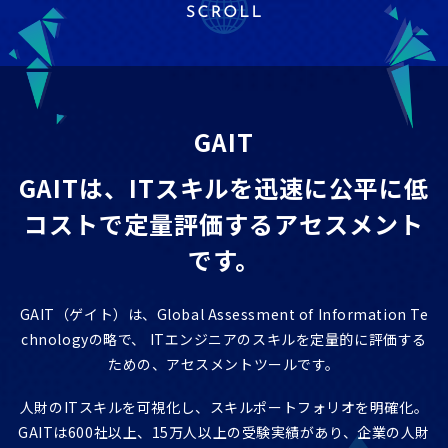
ITエンジニア研修
GAIT e-Learning
導入事例
GAIT
お知らせ
GAITは、ITスキルを迅速に公平に低
FAQ
コストで
定量評価するアセスメント
です。
GAIT（ゲイト）は、Global Assessment of Information Te
chnologyの略で、
ITエンジニアのスキルを定量的に評価する
ための、アセスメントツールです。
人財のITスキルを可視化し、スキルポートフォリオを明確化。
GAITは600社以上、15万人以上の受験実績があり、企業の人財