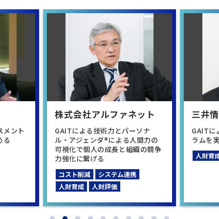
株式会社アルファネット
三井
スメント
GAITによる技術力とパーソナ
GAIT
める
ル・アジェンダ®による人間力の
ラムを
可視化で個人の成長と組織の競争
人財育
力強化に繋げる
コスト削減
システム連携
人財育成
人財評価