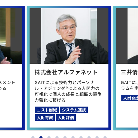
株式会社アルファネット
三井
スメント
GAITによる技術力とパーソナ
GAIT
める
ル・アジェンダ®による人間力の
ラムを
可視化で個人の成長と組織の競争
人財育
力強化に繋げる
コスト削減
システム連携
人財育成
人財評価