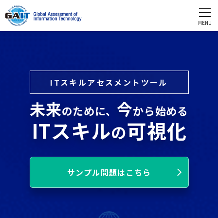
GAITを知る
English
GAIT2.0
お問い合わせ ・資料請求
e-GAIT2.0
試験問題サンプル
ITスキルアセスメントツール
団体受験
個人受験
GAITを活用する
未来
今
のために、
から始める
人財評価
ITスキル
可視化
の
人財育成
配置転換
サンプル問題はこちら
採用
GAITを通じてスキルアップ