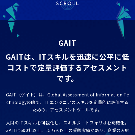
ITエンジニア研修
GAIT e-Learning
導入事例
GAIT
お知らせ
GAITは、ITスキルを迅速に公平に低
FAQ
コストで
定量評価するアセスメント
です。
GAIT（ゲイト）は、Global Assessment of Information Te
chnologyの略で、
ITエンジニアのスキルを定量的に評価する
ための、アセスメントツールです。
人財のITスキルを可視化し、スキルポートフォリオを明確化。
GAITは600社以上、15万人以上の受験実績があり、企業の人財