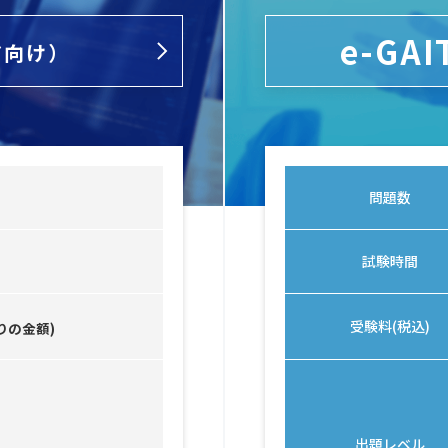
e-GAI
ア向け）
問題数
試験時間
受験料(税込)
りの金額)
出題レベル