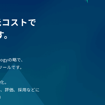
低コストで
す。
nologyの略で、
ツールです。
確化。
置、評価、採用などに
）