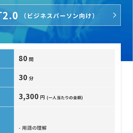
T2.0
（ビジネスパーソン向け）
80
問
30
分
3,300
円
(一人当たりの金額)
- 用語の理解