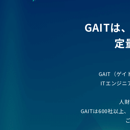
GAIT
定
GAIT（ゲイト）
ITエンジ
人財
GAITは600社