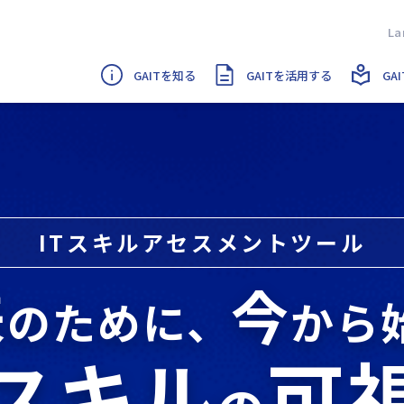
GAITを知る
GAITを活用する
GA
ITスキルアセスメントツール
来
今
のために、
から
Tスキル
可