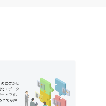
るのに欠かせ
視化・データ
デートです。
その全てが解