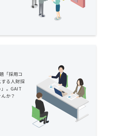
題「採用コ
化する人財採
」。GAIT
せんか？