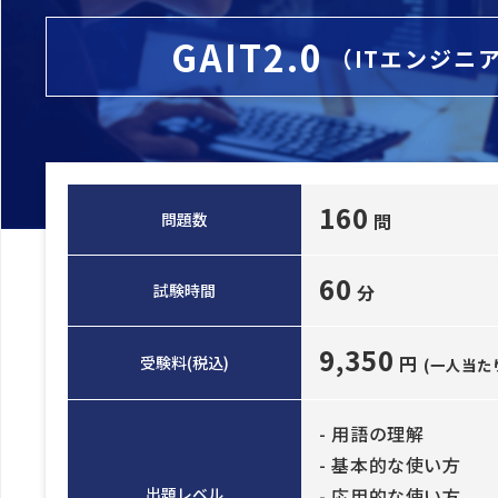
GAIT2.0
（ITエンジニ
160
問題数
問
60
試験時間
分
9,350
円
受験料(税込)
(一人当た
- 用語の理解
- 基本的な使い方
出題レベル
- 応用的な使い方